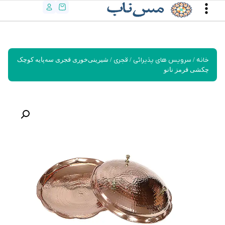
خانه
/
سرویس های پذیرائی
/
قجری
/ شیرینی‌خوری قجری سه‌پایه کوچک
چکشی قرمز نانو