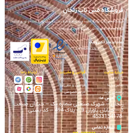
فروشگاه مس ناب زنجان
فروشگاه مس ناب عرضه کننده مستقیم صنایع دستی مسی ، تولید کننده و توزیع کننده
ورق و صنایع دستی مسی تزئینی و کاربردی در زنجان
نماد اعتماد الکترونیک
مس ناب ، نماد اعتماد در تولید محصولات مسی
درباره سایت
قوانین و مقررات
ارتباط با ما
درباره ما
تماس با پشتیبانی
تماس با ما
قوانین و مقررات
راهنمای خرید
حریم خصوصی
آدرس ما:
زنجان
–
شهرک صنعتی شماره یک
–
خیابان صنعت
3
–
خیابان یاوران 9
–
پلاک 494 – کد پستی
4533154178
:
شماره تماس