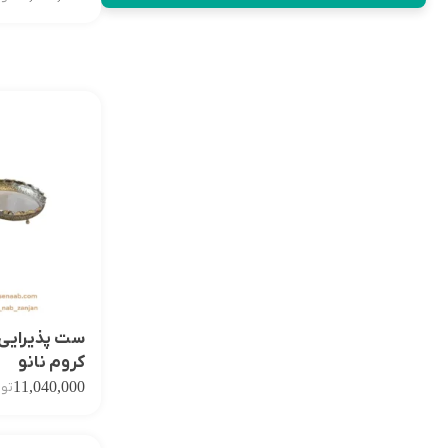
ست پذیرایی
کروم نانو
11,040,000
توم