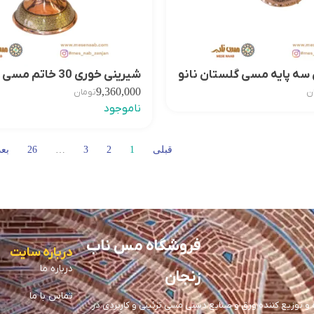
سه پایه مسی گلستان نانو
شیرینی خوری 30 خاتم مسی نانو
9,360,000
ن
تومان
ناموجود
قبلی
1
2
3
…
26
بع
فروشگاه مس ناب
درباره سایت
درباره ما
زنجان
تماس با ما
توزیع کننده ورق و صنایع دستی مسی تزئینی و کاربردی در