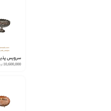
سرویس پذیر
10,600,000
توم