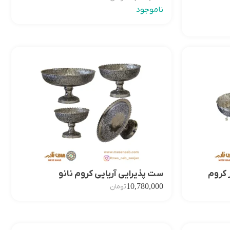
ناموجود
 کروم
ست پذیرایی آریایی کروم نانو
10,780,000
تومان