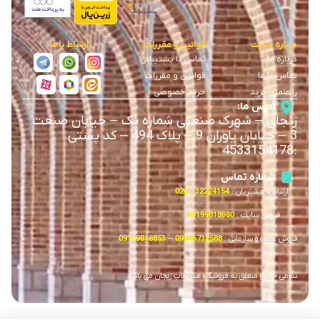
درباره سایت
قوانین و مقررات
ارتباط با ما
درباره ما
تماس با پشتیبانی
تماس با ما
قوانین و مقررات
راهنمای خرید
حریم خصوصی
آدرس ما:
زنجان
–
شهرک صنعتی شماره یک
–
خیابان صنعت
3
–
خیابان یاوران 9
–
پلاک 494 – کد پستی
4533154178
:
شماره تماس
ارتباط با مشتریان :
32224154 – 024
فروش سایت :
09199818980
فروش عمده و سازمانی :
09196732588
–
09199818853
تمامی حقوق متعلق به فروشگاه مس ناب زنجان می باشد.