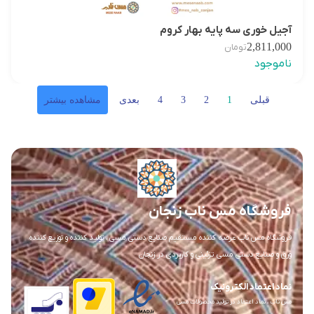
آجیل خوری سه پایه بهار کروم
2,811,000
تومان
ناموجود
قبلی
1
2
3
4
بعدی
مشاهده بیشتر
فروشگاه مس ناب زنجان
فروشگاه مس ناب عرضه کننده مستقیم صنایع دستی مسی ، تولید کننده و توزیع کننده
ورق و صنایع دستی مسی تزئینی و کاربردی در زنجان
نماد اعتماد الکترونیک
مس ناب ، نماد اعتماد در تولید محصولات مسی