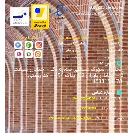
نماد اعتماد الکترونیک
مس ناب ، نماد اعتماد در تولید محصولات مسی
درباره سایت
قوانین و مقررات
ارتباط با ما
درباره ما
تماس با پشتیبانی
تماس با ما
قوانین و مقررات
راهنمای خرید
حریم خصوصی
آدرس ما:
زنجان
–
شهرک صنعتی شماره یک
–
خیابان صنعت
3
–
خیابان یاوران 9
–
پلاک 494 – کد پستی
4533154178
:
شماره تماس
ارتباط با مشتریان :
32224154 – 024
فروش سایت :
09199818980
فروش عمده و سازمانی :
09196732588
–
09199818853