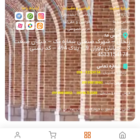
درباره سایت
قوانین و مقررات
ارتباط با ما
درباره ما
تماس با پشتیبانی
تماس با ما
قوانین و مقررات
راهنمای خرید
حریم خصوصی
آدرس ما:
زنجان
–
شهرک صنعتی شماره یک
–
خیابان صنعت
3
–
خیابان یاوران 9
–
پلاک 494 – کد پستی
4533154178
:
شماره تماس
ارتباط با مشتریان :
32224154 – 024
فروش سایت :
09199818980
فروش عمده و سازمانی :
09196732588
–
09199818853
تمامی حقوق متعلق به فروشگاه مس ناب زنجان می باشد.