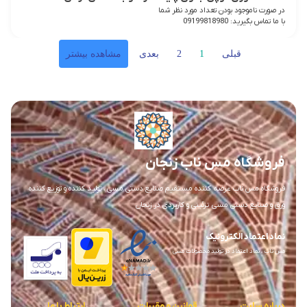
در صورت ناموجود بودن تعداد مورد نظر شما
با ما تماس بگیرید: 09199818980
قبلی
1
2
بعدی
مشاهده بیشتر
فروشگاه مس ناب زنجان
فروشگاه مس ناب عرضه کننده مستقیم صنایع دستی مسی ، تولید کننده و توزیع کننده
ورق و صنایع دستی مسی تزئینی و کاربردی در زنجان
نماد اعتماد الکترونیک
مس ناب ، نماد اعتماد در تولید محصولات مسی
درباره سایت
قوانین و مقررات
ارتباط با ما