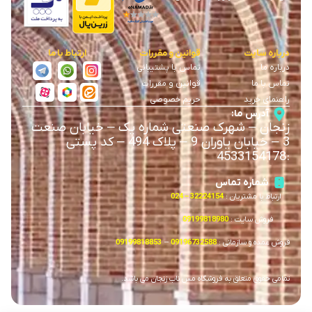
درباره سایت
قوانین و مقررات
ارتباط با ما
درباره ما
تماس با پشتیبانی
تماس با ما
قوانین و مقررات
راهنمای خرید
حریم خصوصی
آدرس ما:
زنجان
–
شهرک صنعتی شماره یک
–
خیابان صنعت
3
–
خیابان یاوران 9
–
پلاک 494 – کد پستی
4533154178
:
شماره تماس
ارتباط با مشتریان :
32224154 – 024
فروش سایت :
09199818980
فروش عمده و سازمانی :
09196732588
–
09199818853
تمامی حقوق متعلق به فروشگاه مس ناب زنجان می باشد.