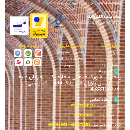
ورق و صنایع دستی مسی تزئینی و کاربردی در زنجان
نماد اعتماد الکترونیک
مس ناب ، نماد اعتماد در تولید محصولات مسی
درباره سایت
قوانین و مقررات
ارتباط با ما
درباره ما
تماس با پشتیبانی
تماس با ما
قوانین و مقررات
راهنمای خرید
حریم خصوصی
آدرس ما:
زنجان
–
شهرک صنعتی شماره یک
–
خیابان صنعت
3
–
خیابان یاوران 9
–
پلاک 494 – کد پستی
4533154178
:
شماره تماس
ارتباط با مشتریان :
32224154 – 024
فروش سایت :
09199818980
فروش عمده و سازمانی :
09196732588
–
09199818853