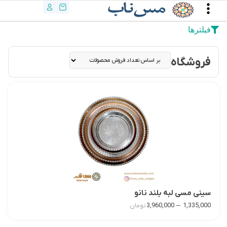
فیلترها
فروشگاه
سینی مسی لبه بلند نانو
–
3,960,000
1,335,000
تومان