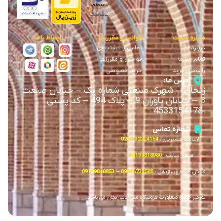
درباره سایت
قوانین و مقررات
ارتباط با ما
درباره ما
تماس با پشتیبانی
تماس با ما
قوانین و مقررات
راهنمای خرید
حریم خصوصی
آدرس ما:
زنجان
–
شهرک صنعتی شماره یک
–
خیابان صنعت
3
–
خیابان یاوران 9
–
پلاک 494 – کد پستی
4533154178
:
شماره تماس
ارتباط با مشتریان :
32224154 – 024
فروش سایت :
09199818980
فروش عمده و سازمانی :
09196732588
–
09199818853
تمامی حقوق متعلق به فروشگاه مس ناب زنجان می باشد.