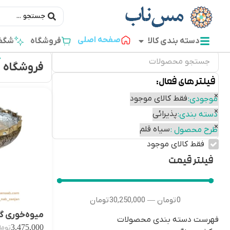
صفحه اصلی
دسته بندی کالا
فروشگاه
شگفت
فروشگاه
فیلتر های فعال:
×
فقط کالای موجود
موجودی
:
×
پذیرائی
دسته بندی
:
×
سیاه قلم
طرح محصول
:
فقط کالای موجود
فیلتر قیمت
0
تومان
30,250,000
تومان
—
میوه‌خوری گ
فهرست دسته بندی محصولات
3,475,000
توما