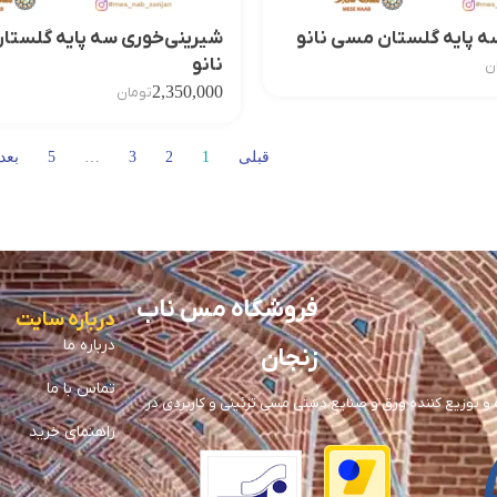
ه پایه گلستان مسی نانو
شیرینی‌خوری سه پایه گلست
نانو
ن
2,350,000
تومان
قبلی
1
2
3
…
5
بعد
فروشگاه مس ناب
درباره سایت
درباره ما
زنجان
تماس با ما
توزیع کننده ورق و صنایع دستی مسی تزئینی و کاربردی در
راهنمای خرید