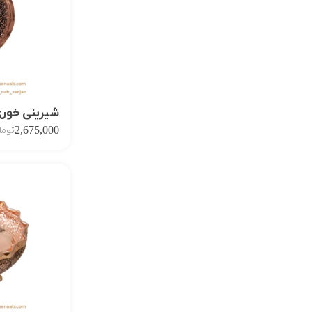
شیرینی خوری 
2,675,000
توما