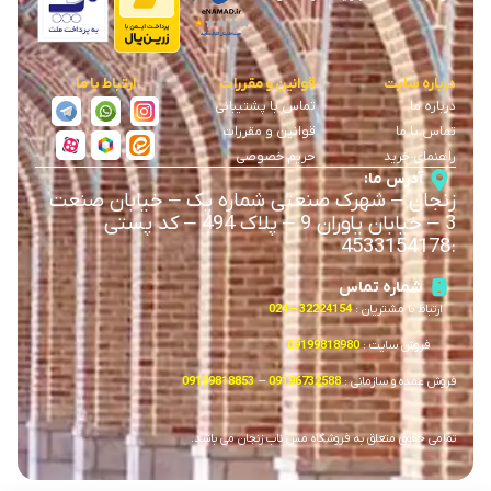
درباره سایت
قوانین و مقررات
ارتباط با ما
درباره ما
تماس با پشتیبانی
تماس با ما
قوانین و مقررات
راهنمای خرید
حریم خصوصی
آدرس ما:
زنجان
–
شهرک صنعتی شماره یک
–
خیابان صنعت
3
–
خیابان یاوران 9
–
پلاک 494 – کد پستی
4533154178
:
شماره تماس
ارتباط با مشتریان :
32224154 – 024
فروش سایت :
09199818980
فروش عمده و سازمانی :
09196732588
–
09199818853
تمامی حقوق متعلق به فروشگاه مس ناب زنجان می باشد.