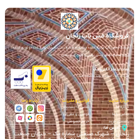
فروشگاه مس ناب زنجان
فروشگاه مس ناب عرضه کننده مستقیم صنایع دستی مسی ، تولید کننده و توزیع کننده
ورق و صنایع دستی مسی تزئینی و کاربردی در زنجان
نماد اعتماد الکترونیک
مس ناب ، نماد اعتماد در تولید محصولات مسی
درباره سایت
قوانین و مقررات
ارتباط با ما
درباره ما
تماس با پشتیبانی
تماس با ما
قوانین و مقررات
راهنمای خرید
حریم خصوصی
آدرس ما:
زنجان
–
شهرک صنعتی شماره یک
–
خیابان صنعت