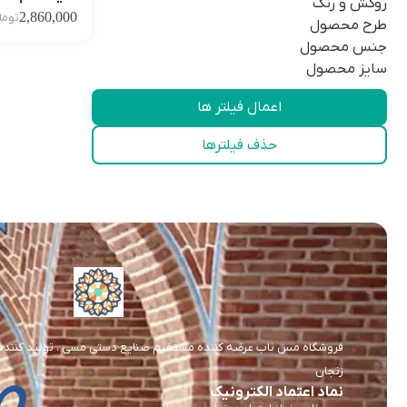
روکش و رنگ
2,860,000
توما
طرح محصول
جنس محصول
سایز محصول
اعمال فیلتر ها
حذف فیلترها
فروشگاه مس ناب عرضه کننده مستقیم صنایع دستی مسی ، تولید کننده و 
زنجان
نماد اعتماد الکترونیک