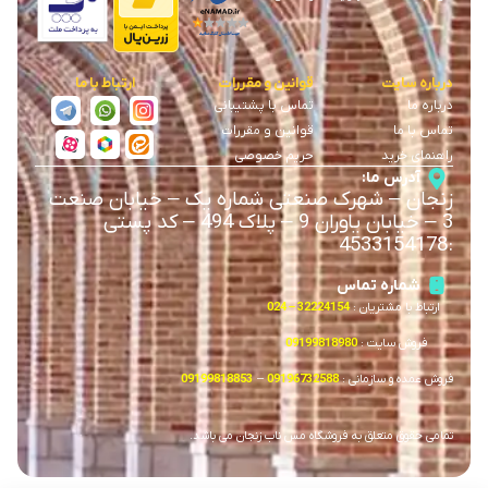
درباره سایت
قوانین و مقررات
ارتباط با ما
درباره ما
تماس با پشتیبانی
تماس با ما
قوانین و مقررات
راهنمای خرید
حریم خصوصی
آدرس ما:
زنجان
–
شهرک صنعتی شماره یک
–
خیابان صنعت
3
–
خیابان یاوران 9
–
پلاک 494 – کد پستی
4533154178
:
شماره تماس
ارتباط با مشتریان :
32224154 – 024
فروش سایت :
09199818980
فروش عمده و سازمانی :
09196732588
–
09199818853
تمامی حقوق متعلق به فروشگاه مس ناب زنجان می باشد.