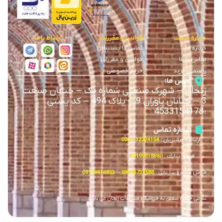
درباره سایت
قوانین و مقررات
ارتباط با ما
درباره ما
تماس با پشتیبانی
تماس با ما
قوانین و مقررات
راهنمای خرید
حریم خصوصی
آدرس ما:
زنجان
–
شهرک صنعتی شماره یک
–
خیابان صنعت
3
–
خیابان یاوران 9
–
پلاک 494 – کد پستی
4533154178
:
شماره تماس
ارتباط با مشتریان :
32224154 – 024
فروش سایت :
09199818980
فروش عمده و سازمانی :
09196732588
–
09199818853
تمامی حقوق متعلق به فروشگاه مس ناب زنجان می باشد.