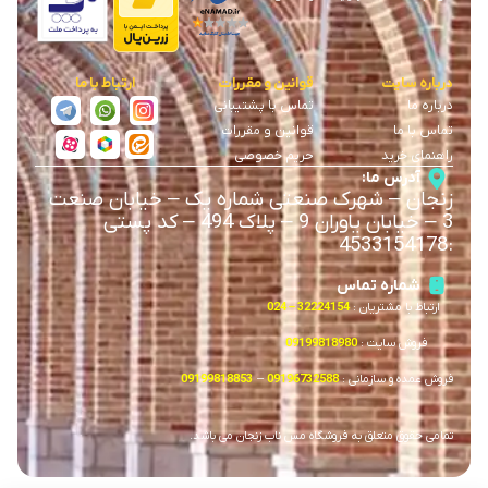
درباره سایت
قوانین و مقررات
ارتباط با ما
درباره ما
تماس با پشتیبانی
تماس با ما
قوانین و مقررات
راهنمای خرید
حریم خصوصی
آدرس ما:
زنجان
–
شهرک صنعتی شماره یک
–
خیابان صنعت
3
–
خیابان یاوران 9
–
پلاک 494 – کد پستی
4533154178
:
شماره تماس
ارتباط با مشتریان :
32224154 – 024
فروش سایت :
09199818980
فروش عمده و سازمانی :
09196732588
–
09199818853
تمامی حقوق متعلق به فروشگاه مس ناب زنجان می باشد.