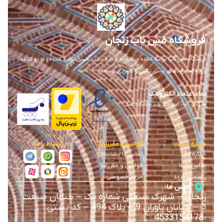
فروشگاه مس ناب زنجان
فروشگاه مس ناب عرضه کننده مستقیم صنایع دستی مسی ، تولید کننده و توزیع کننده
ورق و صنایع دستی مسی تزئینی و کاربردی در زنجان
نماد اعتماد الکترونیک
مس ناب ، نماد اعتماد در تولید محصولات مسی
درباره سایت
قوانین و مقررات
ارتباط با ما
درباره ما
تماس با پشتیبانی
تماس با ما
قوانین و مقررات
راهنمای خرید
حریم خصوصی
آدرس ما:
زنجان
–
شهرک صنعتی شماره یک
–
خیابان صنعت
3
–
خیابان یاوران 9
–
پلاک 494 – کد پستی
4533154178
: