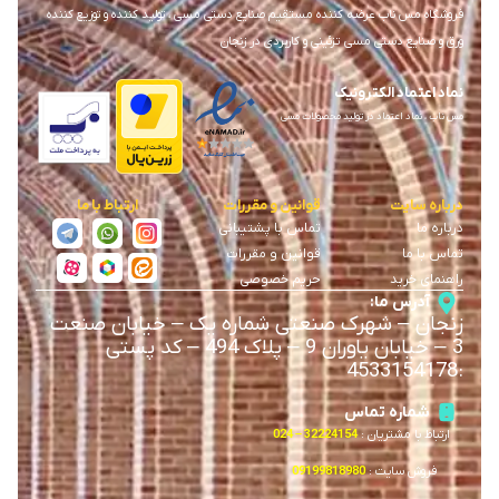
فروشگاه مس ناب عرضه کننده مستقیم صنایع دستی مسی ، تولید کننده و توزیع کننده
ورق و صنایع دستی مسی تزئینی و کاربردی در زنجان
نماد اعتماد الکترونیک
مس ناب ، نماد اعتماد در تولید محصولات مسی
درباره سایت
قوانین و مقررات
ارتباط با ما
درباره ما
تماس با پشتیبانی
تماس با ما
قوانین و مقررات
راهنمای خرید
حریم خصوصی
آدرس ما:
زنجان
–
شهرک صنعتی شماره یک
–
خیابان صنعت
3
–
خیابان یاوران 9
–
پلاک 494 – کد پستی
4533154178
:
شماره تماس
ارتباط با مشتریان :
32224154 – 024
فروش سایت :
09199818980