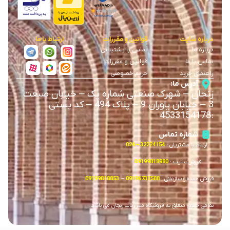
درباره سایت
قوانین و مقررات
ارتباط با ما
درباره ما
تماس با پشتیبانی
تماس با ما
قوانین و مقررات
راهنمای خرید
حریم خصوصی
آدرس ما:
زنجان
–
شهرک صنعتی شماره یک
–
خیابان صنعت
3
–
خیابان یاوران 9
–
پلاک 494 – کد پستی
4533154178
:
شماره تماس
ارتباط با مشتریان :
32224154 – 024
فروش سایت :
09199818980
فروش عمده و سازمانی :
09196732588
–
09199818853
تمامی حقوق متعلق به فروشگاه مس ناب زنجان می باشد.