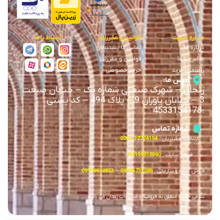
درباره سایت
قوانین و مقررات
ارتباط با ما
درباره ما
تماس با پشتیبانی
تماس با ما
قوانین و مقررات
راهنمای خرید
حریم خصوصی
آدرس ما:
زنجان
–
شهرک صنعتی شماره یک
–
خیابان صنعت
3
–
خیابان یاوران 9
–
پلاک 494 – کد پستی
4533154178
:
شماره تماس
ارتباط با مشتریان :
32224154 – 024
فروش سایت :
09199818980
فروش عمده و سازمانی :
09196732588
–
09199818853
تمامی حقوق متعلق به فروشگاه مس ناب زنجان می باشد.