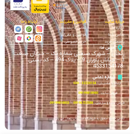
درباره سایت
قوانین و مقررات
ارتباط با ما
درباره ما
تماس با پشتیبانی
تماس با ما
قوانین و مقررات
راهنمای خرید
حریم خصوصی
آدرس ما:
زنجان
–
شهرک صنعتی شماره یک
–
خیابان صنعت
3
–
خیابان یاوران 9
–
پلاک 494 – کد پستی
4533154178
:
شماره تماس
ارتباط با مشتریان :
32224154 – 024
فروش سایت :
09199818980
فروش عمده و سازمانی :
09196732588
–
09199818853
تمامی حقوق متعلق به فروشگاه مس ناب زنجان می باشد.