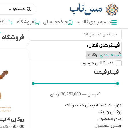
دسته بندی کالا
صفحه اصلی
فروشگاه
شگفت
فروشگاه
فیلتر های فعال:
×
روگازی
دسته بندی
:
فقط کالای موجود
فیلتر قیمت
0
تومان
30,250,000
تومان
—
فهرست دسته بندی محصولات
روکش و رنگ
طرح محصول
روگازی 4 لیتر پروانه
جنس محصول
5,650,000
توما