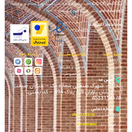
فروشگاه مس ناب عرضه کننده مستقیم صنایع دستی مسی ، تولید کننده و توزیع کننده
ورق و صنایع دستی مسی تزئینی و کاربردی در زنجان
نماد اعتماد الکترونیک
مس ناب ، نماد اعتماد در تولید محصولات مسی
درباره سایت
قوانین و مقررات
ارتباط با ما
درباره ما
تماس با پشتیبانی
تماس با ما
قوانین و مقررات
راهنمای خرید
حریم خصوصی
آدرس ما:
زنجان
–
شهرک صنعتی شماره یک
–
خیابان صنعت
3
–
خیابان یاوران 9
–
پلاک 494 – کد پستی
4533154178
:
شماره تماس
ارتباط با مشتریان :
32224154 – 024
فروش سایت :
09199818980