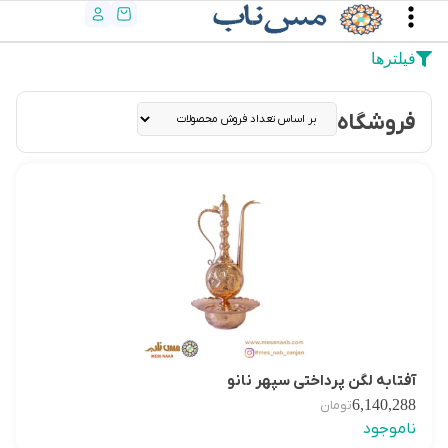
فیلترها
فروشگاه
آفتابه لگن پرداختی سپهر نانو
6,140,288
تومان
ناموجود