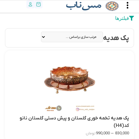
فیلترها
پک هدیه
پک هدیه تخمه خوری گلستان و پیش دستی گلستان نانو
کد(H4)
–
990,000
830,000
تومان