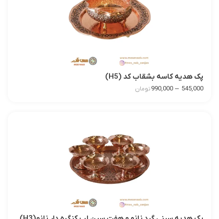
پک هدیه کاسه بشقاب کد (H5)
–
990,000
545,000
تومان
پک هدیه سینی گرد نانو و هفت سین لب کنگره دار نانو(H3)