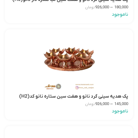
–
926,000
180,000
تومان
ناموجود
پک هدیه سینی گرد نانو و هفت سین ستاره نانو کد(H2)
–
926,000
145,000
تومان
ناموجود