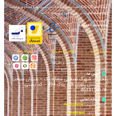
فروشگاه مس ناب عرضه کننده مستقیم صنایع دستی مسی ، تولید کننده و توزیع کننده
ورق و صنایع دستی مسی تزئینی و کاربردی در زنجان
نماد اعتماد الکترونیک
مس ناب ، نماد اعتماد در تولید محصولات مسی
درباره سایت
قوانین و مقررات
ارتباط با ما
درباره ما
تماس با پشتیبانی
تماس با ما
قوانین و مقررات
راهنمای خرید
حریم خصوصی
آدرس ما:
زنجان
–
شهرک صنعتی شماره یک
–
خیابان صنعت
3
–
خیابان یاوران 9
–
پلاک 494 – کد پستی
4533154178
:
شماره تماس
ارتباط با مشتریان :
32224154 – 024
فروش سایت :
09199818980