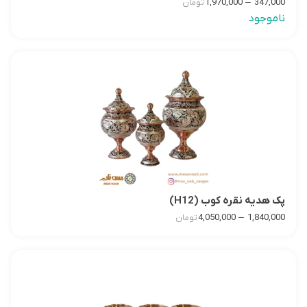
–
1,970,000
347,000
تومان
ناموجود
پک هدیه نقره کوب (H12)
–
4,050,000
1,840,000
تومان