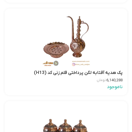
پک هدیه آفتابه لگن پرداختی قلم زنی کد (H13)
6,140,288
تومان
ناموجود