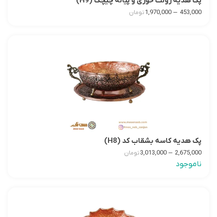
پک هدیه رولت خوری و پیاله چیچک (H9)
–
1,970,000
453,000
تومان
پک هدیه کاسه بشقاب کد (H8)
–
3,013,000
2,675,000
تومان
ناموجود