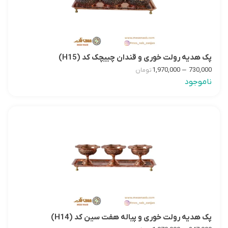
پک هدیه رولت خوری و قندان چییچک کد (H15)
–
1,970,000
730,000
تومان
ناموجود
پک هدیه رولت خوری و پیاله هفت سین کد (H14)