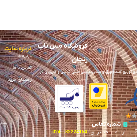
فروشگاه مس ناب
درباره سایت
درباره ما
زنجان
تماس با ما
توزیع کننده ورق و صنایع دستی مسی تزئینی و کاربردی در
راهنمای خرید
تمامی
شماره تماس
ارتباط با مشتریان :
32224154 – 024