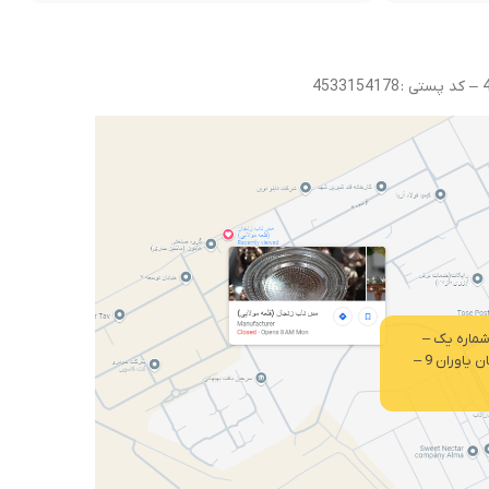
ماره یک –
خیابان صنعت 3 – خیابان یاوران 9 –