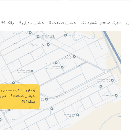
 شهرک صنعتی شماره یک – خیابان صنعت 3 – خیابان یاوران 9 – پلاک 494 – کد پستی : 4533154178
زنجان – شهرک صنعتی ش
پلاک 494