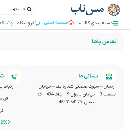
صفحه اصلی
دسته بندی کالا
فروشگاه
شگفت
تماس باما
نشانی ما
شم
زنجان – شهرک صنعتی شماره یک – خیابان
ارتباط ب
صنعت 3 – خیابان یاوران 9 – پلاک 494 – کد
فروش
پستی : 4533154178
فر
32588