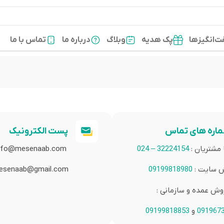
‌انگیزها
پک هدیه
وبلاگ
درباره ما
تماس با ما
اره های تماس
پست الکترونیک
ا مشتریان :
32224154 – 024
nfo@mesenaab.com
 سایت :
09199818980
esenaab@gmail.com
وش عمده و سازمانی :
091967
و
09199818853