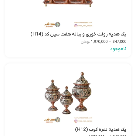
پک هدیه رولت خوری و پیاله هفت سین کد (H14)
–
1,970,000
347,000
تومان
ناموجود
پک هدیه نقره کوب (H12)