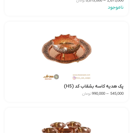
–
3,013,000
2,675,000
تومان
ناموجود
پک هدیه کاسه بشقاب کد (H5)
–
990,000
545,000
تومان