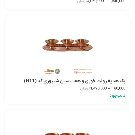
–
4,050,000
1,840,000
تومان
پک هدیه رولت خوری و هفت سین شیپوری کد (H11)
–
1,490,000
180,000
تومان
ناموجود