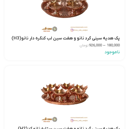
پک هدیه سینی گرد نانو و هفت سین لب کنگره دار نانو(H3)
–
926,000
180,000
تومان
ناموجود
پک هدیه سینی گرد نانو و هفت سین ستاره نانو کد(H2)