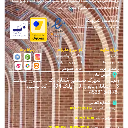
فروشگاه مس ناب عرضه کننده مستقیم صنایع دستی مسی ، تولید کننده و توزیع کننده
ورق و صنایع دستی مسی تزئینی و کاربردی در زنجان
نماد اعتماد الکترونیک
مس ناب ، نماد اعتماد در تولید محصولات مسی
درباره سایت
قوانین و مقررات
ارتباط با ما
درباره ما
تماس با پشتیبانی
تماس با ما
قوانین و مقررات
راهنمای خرید
حریم خصوصی
آدرس ما:
زنجان
–
شهرک صنعتی شماره یک
–
خیابان صنعت
3
–
خیابان یاوران 9
–
پلاک 494 – کد پستی
4533154178
:
شماره تماس
ارتباط با مشتریان :
32224154 – 024
فروش سایت :
09199818980
فروش عمده و سازمانی :
09196732588
–
09199818853