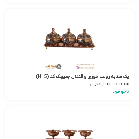
پک هدیه رولت خوری و قندان چییچک کد (H15)
–
1,970,000
730,000
تومان
ناموجود