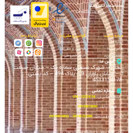
نماد اعتماد الکترونیک
مس ناب ، نماد اعتماد در تولید محصولات مسی
درباره سایت
قوانین و مقررات
ارتباط با ما
درباره ما
تماس با پشتیبانی
تماس با ما
قوانین و مقررات
راهنمای خرید
حریم خصوصی
آدرس ما:
زنجان
–
شهرک صنعتی شماره یک
–
خیابان صنعت
3
–
خیابان یاوران 9
–
پلاک 494 – کد پستی
4533154178
:
شماره تماس
ارتباط با مشتریان :
32224154 – 024
فروش سایت :
09199818980
فروش عمده و سازمانی :
09196732588
–
09199818853
تمامی حقوق متعلق به فروشگاه مس ناب زنجان می باشد.