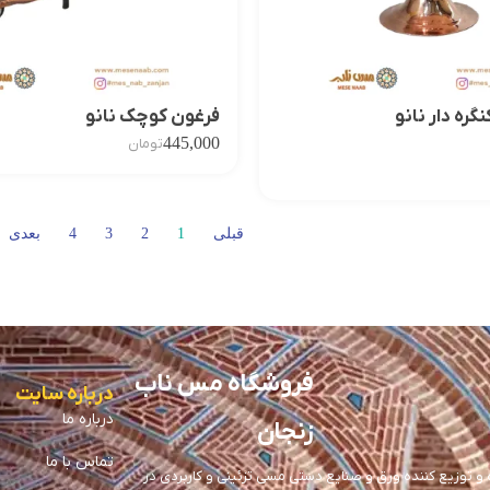
ره دار نانو
فرغون کوچک نانو
445,000
تومان
قبلی
1
2
3
4
بعدی
فروشگاه مس ناب
درباره سایت
درباره ما
زنجان
تماس با ما
توزیع کننده ورق و صنایع دستی مسی تزئینی و کاربردی در