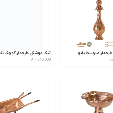
رحدار متوسط نانو
تنگ موشکی طرحدار کوچک نان
840,000
ن
تومان