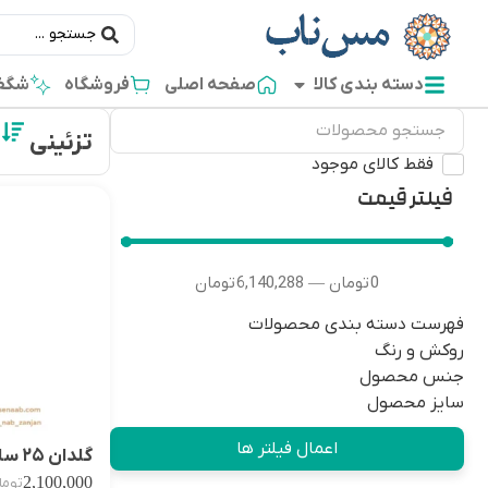
دسته بندی کالا
صفحه اصلی
فروشگاه
شگفت
تزئینی
فقط کالای موجود
فیلتر قیمت
0
تومان
6,140,288
تومان
—
فهرست دسته بندی محصولات
روکش و رنگ
جنس محصول
سایز محصول
اعمال فیلتر ها
گلدان ۲۵ سانتی پرداز
2,100,000
توما