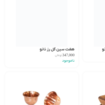
و
هفت سین گل رز نانو
347,000
تومان
ناموجود