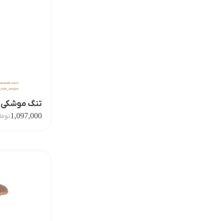
تنگ موشکی ط
1,097,000
توما