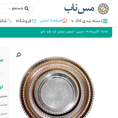
صفحه اصلی
دسته بندی کالا
فروشگاه
شگفت
خانه
/
آشپزخانه
/
سینی
/ سینی مسی لبه بلند نانو
سی


تو
سینی 
مناسب 
مسی د