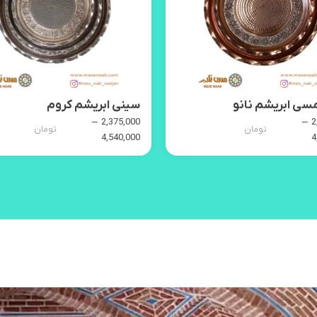
سی ابریشم نانو
سینی ابریشم کروم
–
–
2,375,000
2
تومان
تومان
4,540,000
4