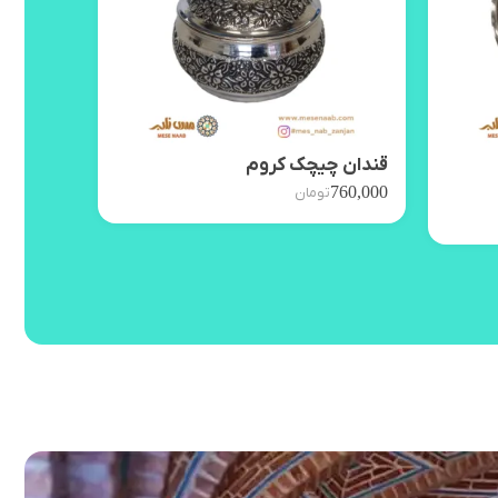
قندان چیچک کروم
مرغ‌خور
,400,000
760,000
تومان
ناموجود