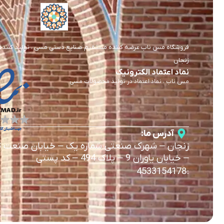
فروشگاه مس ناب عرضه کننده مستقیم صنایع دستی مسی ، تولید کننده و 
زنجان
نماد اعتماد الکترونیک
مس ناب ، نماد اعتماد در تولید محصولات مسی
آدرس ما:
زنجان
–
شهرک صنعتی شماره یک
–
خیابان صنعت 3
–
خیابان یاوران 9
–
پلاک 494 – کد پستی
4533154178
: