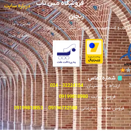
فروشگاه مس ناب
درباره سایت
درباره ما
زنجان
تماس با ما
توزیع کننده ورق و صنایع دستی مسی تزئینی و کاربردی در
راهنمای خرید
تمامی
شماره تماس
ارتباط با مشتریان :
32224154 – 024
فروش سایت :
09199818980
فروش عمده و سازمانی :
09196732588
–
09199818853