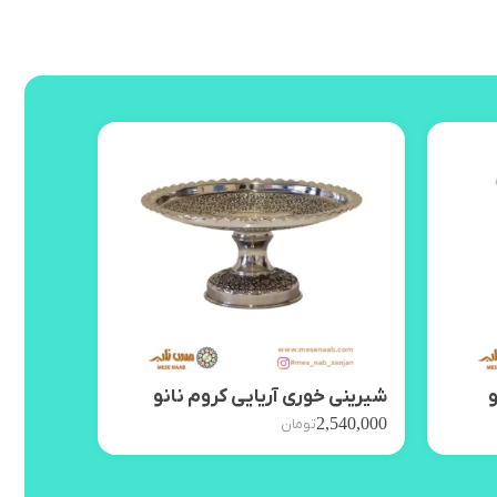
و
شیرینی خوری آریایی کروم نانو
آجیل خو
,650,000
2,540,000
تومان