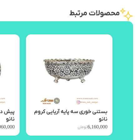
محصولات مرتبط
بستنی خوری سه پایه آریایی کروم
پیش دس
نانو
نانو
060,000
6,160,000
تومان