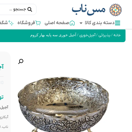
دسته بندی کالا
صفحه اصلی
فروشگاه
شگفت
خانه
/
پذیرائی
/
آجیل‌خوری
/ آجیل خوری سه پایه بهار کروم
آج


تو
آجیل 
آبکار
ناب، 