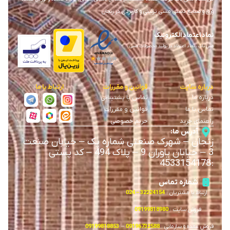
ورق و صنایع دستی مسی تزئینی و کاربردی در زنجان
نماد اعتماد الکترونیک
مس ناب ، نماد اعتماد در تولید محصولات مسی
درباره سایت
قوانین و مقررات
ارتباط با ما
درباره ما
تماس با پشتیبانی
تماس با ما
قوانین و مقررات
راهنمای خرید
حریم خصوصی
آدرس ما:
زنجان
–
شهرک صنعتی شماره یک
–
خیابان صنعت
3
–
خیابان یاوران 9
–
پلاک 494 – کد پستی
4533154178
:
شماره تماس
ارتباط با مشتریان :
32224154 – 024
فروش سایت :
09199818980
فروش عمده و سازمانی :
09196732588
–
09199818853