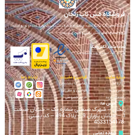
فروشگاه مس ناب زنجان
فروشگاه مس ناب عرضه کننده مستقیم صنایع دستی مسی ، تولید کننده و توزیع کننده
ورق و صنایع دستی مسی تزئینی و کاربردی در زنجان
نماد اعتماد الکترونیک
مس ناب ، نماد اعتماد در تولید محصولات مسی
درباره سایت
قوانین و مقررات
ارتباط با ما
درباره ما
تماس با پشتیبانی
تماس با ما
قوانین و مقررات
راهنمای خرید
حریم خصوصی
آدرس ما:
زنجان
–
شهرک صنعتی شماره یک
–
خیابان صنعت
3
–
خیابان یاوران 9
–
پلاک 494 – کد پستی
4533154178
:
شماره تماس