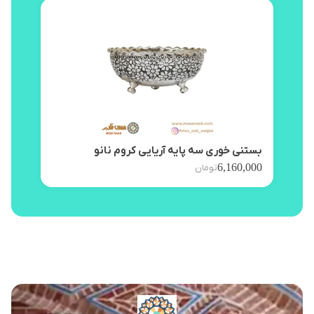
بستنی خوری سه پایه آریایی کروم نانو
پیش 
,000
6,160,000
تومان