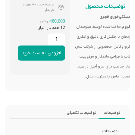
هزینه حمل به عهده
توضیحات محصول
خریدار
بستنی‌خوری قجری
460,000
تومان
کروم
،ساخته‌شده توسط هنرمندان
12 عدد در انبار
زنجان با چکش‌کاری دقیق و آبکاری
کروم کامل؛ محصولی از شرکت مس
افزودن به سبد خرید
ناب با طراحی ماندگار و مرغوبیت
بالا. مناسب برای سرو آجیل در عید،
هدیه خاص یا ویترین منزل.
توضیحات
توضیحات تکمیلی
توضیحات