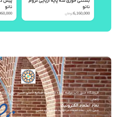
بستنی خوری سه پایه آریایی کروم
پیش دس
نانو
نانو
060,000
6,160,000
تومان
فروشگاه مس ناب عرضه کننده مستقیم صنایع دستی مسی ، تولید کننده و 
زنجان
نماد اعتماد الکترونیک
مس ناب ، نماد اعتماد در تولید محصولات مسی