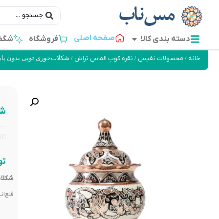
صفحه اصلی
دسته بندی کالا
فروشگاه
شگفت
خانه
/
محصولات نفیس
/
نقره کوب الماس تراش
/ شکلات‌خوری توپی بدون پای
شک


تو
شکلات
قلع‌ا