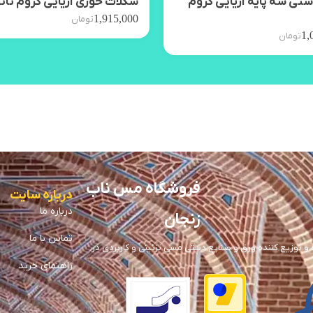
تی سه پایه آریایی کروم
شکلات خوری آریایی کروم نان
1,915,000
تومان
1,
تومان
فروشگاه مس ناب
درباره سایت
درباره ما
زنجان
تماس با ما
توزیع کننده ورق و صنایع دستی مسی تزئینی و کاربردی در
راهنمای خرید