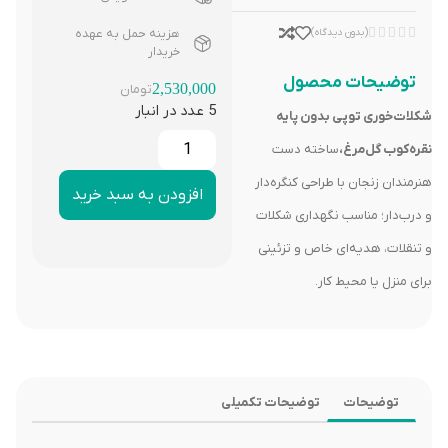





(بدون دیدگاه)
هزینه حمل به عهده
خریدار
توضیحات محصول
2,530,000
تومان
5 عدد در انبار
شکلات‌خوری توپی بدون پایه
نقره‌کوب گل‌مرغ،
ساخته دست
هنرمندان زنجان با طراحی کنگره‌دار
افزودن به سبد خرید
و درب‌دار؛ مناسب نگهداری شکلات
و تنقلات، هدیه‌ای خاص و تزئینی
برای منزل یا محیط کار.
توضیحات
توضیحات تکمیلی