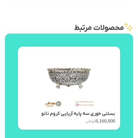
محصولات مرتبط
بستنی خوری سه پایه آریایی کروم نانو
پیش 
,000
6,160,000
تومان