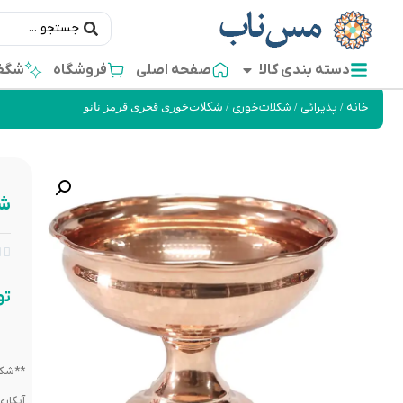
دسته بندی کالا
صفحه اصلی
فروشگاه
شگفت
خانه
/
پذیرائی
/
شکلات‌خوری
/ شکلات‌خوری قجری قرمز نانو
شک


تو
**شکل
آبکار