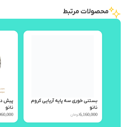
محصولات مرتبط
بستنی خوری سه پایه آریایی کروم
پیش دس
نانو
نانو
060,000
6,160,000
تومان