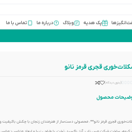
‌انگیزها
پک هدیه
وبلاگ
درباره ما
تماس با ما
لات‌خوری قجری قرمز نانو



(بدون دیدگاه)
ضیحات محصول
ات‌خوری قجری قرمز نانو**، محصولی دست‌ساز از هنرمندان زنجان با چکش باکیفیت و
ی کروم، ساخت شرکت مس ناب. آنتی‌اکسید، تخت، با طراحی زیبا و ابعاد متناسب؛ مناسب