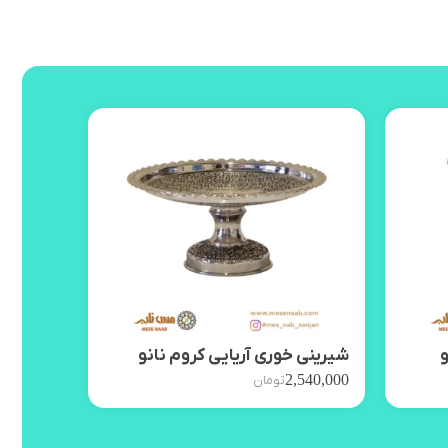
و
شیرینی خوری آریایی کروم نانو
آجیل خو
,650,000
2,540,000
تومان