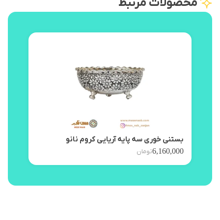
محصولات مرتبط
بستنی خوری سه پایه آریایی کروم نانو
پیش 
,000
6,160,000
تومان