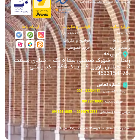
مس ناب ، نماد اعتماد در تولید محصولات مسی
درباره سایت
قوانین و مقررات
ارتباط با ما
درباره ما
تماس با پشتیبانی
تماس با ما
قوانین و مقررات
راهنمای خرید
حریم خصوصی
آدرس ما:
زنجان
–
شهرک صنعتی شماره یک
–
خیابان صنعت
3
–
خیابان یاوران 9
–
پلاک 494 – کد پستی
4533154178
:
شماره تماس
ارتباط با مشتریان :
32224154 – 024
فروش سایت :
09199818980
فروش عمده و سازمانی :
09196732588
–
09199818853
تمامی حقوق متعلق به فروشگاه مس ناب زنجان می باشد.