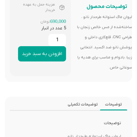
هزینه حمل به عهده
توضیحات محصول
خریدار
لیوان ماگ استوانه طرحدار نانو ،
690,000
تومان
ساخته‌شده از مس خالص زنجان با
5 عدد در انبار
طراحی CNC، قلع‌کاری داخلی و
پوشش نانو ضد اکسید. انتخابی
افزودن به سبد خرید
زیبا، بادوام و مناسب برای هدیه یا
سوغاتی خاص.
توضیحات
توضیحات تکمیلی
توضیحات
لیوان ماگ استوانه طرحدار نانو