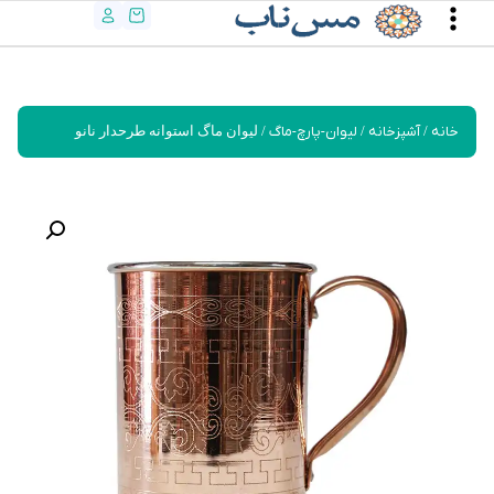
خانه
/
آشپزخانه
/
لیوان-پارچ-ماگ
/ لیوان ماگ استوانه طرحدار نانو