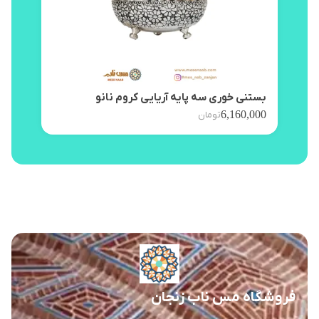
بستنی خوری سه پایه آریایی کروم نانو
پیش 
,000
6,160,000
تومان
فروشگاه مس ناب زنجان