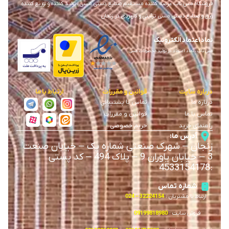
فروشگاه مس ناب عرضه کننده مستقیم صنایع دستی مسی ، تولید کننده و توزیع کننده
ورق و صنایع دستی مسی تزئینی و کاربردی در زنجان
نماد اعتماد الکترونیک
مس ناب ، نماد اعتماد در تولید محصولات مسی
درباره سایت
قوانین و مقررات
ارتباط با ما
درباره ما
تماس با پشتیبانی
تماس با ما
قوانین و مقررات
راهنمای خرید
حریم خصوصی
آدرس ما:
زنجان
–
شهرک صنعتی شماره یک
–
خیابان صنعت
3
–
خیابان یاوران 9
–
پلاک 494 – کد پستی
4533154178
:
شماره تماس
ارتباط با مشتریان :
32224154 – 024
فروش سایت :
09199818980