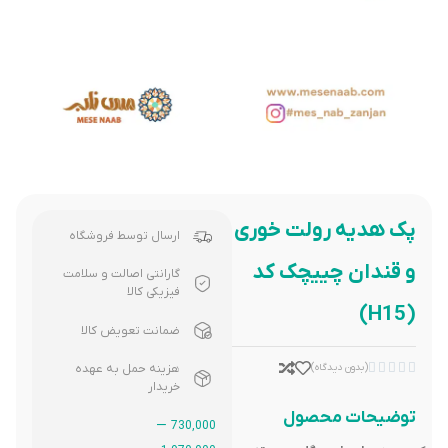
پک هدیه رولت خوری
ارسال توسط فروشگاه
و قندان چییچک کد
گارانتی اصالت و سلامت
فیزیکی کالا
(H15)
ضمانت تعویض کالا





(بدون دیدگاه)
هزینه حمل به عهده
خریدار
توضیحات محصول
–
730,000