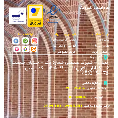
نماد اعتماد الکترونیک
مس ناب ، نماد اعتماد در تولید محصولات مسی
درباره سایت
قوانین و مقررات
ارتباط با ما
درباره ما
تماس با پشتیبانی
تماس با ما
قوانین و مقررات
راهنمای خرید
حریم خصوصی
آدرس ما:
زنجان
–
شهرک صنعتی شماره یک
–
خیابان صنعت
3
–
خیابان یاوران 9
–
پلاک 494 – کد پستی
4533154178
:
شماره تماس
ارتباط با مشتریان :
32224154 – 024
فروش سایت :
09199818980
فروش عمده و سازمانی :
09196732588
–
09199818853