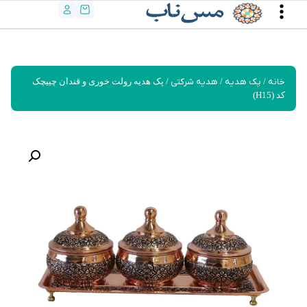
خانه
/
پک هدیه
/
هدیه شرکتی
/ پک هدیه رولت خوری و قندان چییچک
کد (H15)