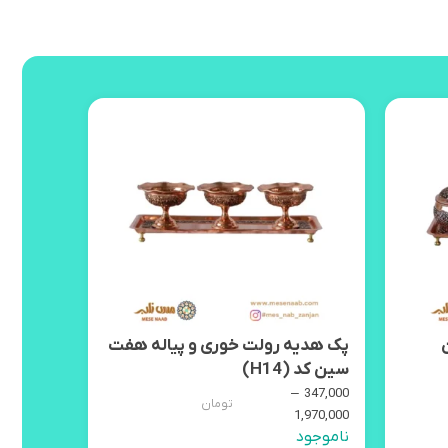
پک هدیه رولت خوری و پیاله هفت
پک هدیه 
سین کد (H14)
1,840,000
4,050,000
–
347,000
تومان
1,970,000
ناموجود