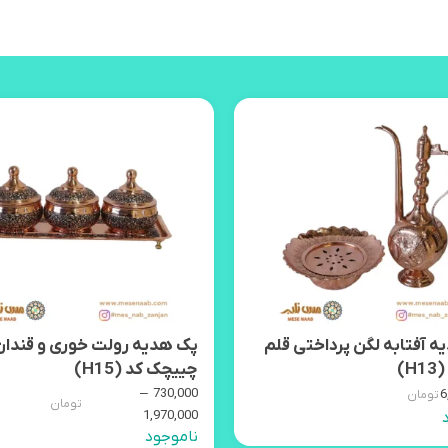
 آفتابه لگن پرداختی قلم
پک هدیه رولت خوری و قندان
H)
چییچک کد (H15)
–
730,000
6
تومان
تومان
1,970,000
ناموجود