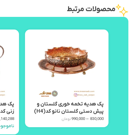
محصولات مرتبط
پک هدیه تخمه خوری گلستان و
پک هدیه
پیش دستی گلستان نانو کد(H4)
زنی کد (13
–
990,000
830,000
,140,288
تومان
ناموجود