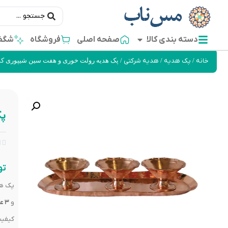
دسته بندی کالا
صفحه اصلی
فروشگاه
شگفت
خانه
/
پک هدیه
/
هدیه شرکتی
/ پک هدیه رولت خوری و هفت سین شیپوری کد (11
پک


تو
پک ه
و
۳ عدد هفت‌سین شیپوری نانو
کیفیت