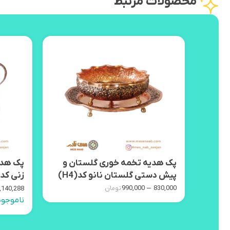
محصولات مرتبط
ت سین
پک هدیه تخمه خوری گلستان و
پک هدیه
پیش دستی گلستان نانو کد(H4)
زنی کد (13
–
990,000
830,000
,140,288
تومان
ناموجود