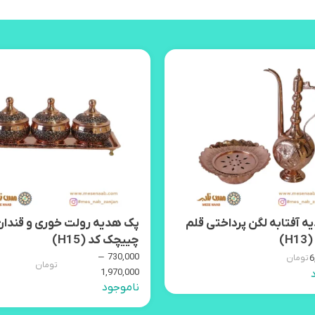
 آفتابه لگن پرداختی قلم
پک هدیه رولت خوری و قندان
H)
چییچک کد (H15)
–
730,000
6
تومان
تومان
1,970,000
ناموجود