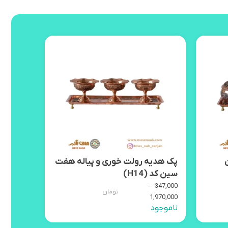
پک هدیه رولت خوری و پیاله هفت
پک هدیه 
سین کد (H14)
1,840,000
4,050,000
–
347,000
تومان
1,970,000
ناموجود