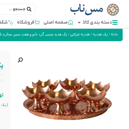
دسته بندی کالا
صفحه اصلی
فروشگاه
شگفت
خانه
/
پک هدیه
/
هدیه شرکتی
/ پک هدیه سینی گرد نانو و هفت سین ستاره نانو ک
پک


تو
(پک ه
.