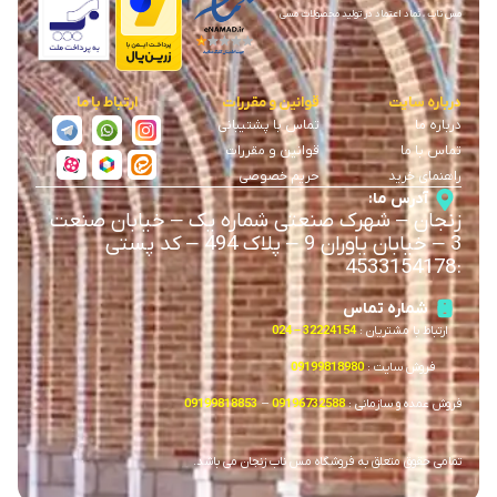
مس ناب ، نماد اعتماد در تولید محصولات مسی
درباره سایت
قوانین و مقررات
ارتباط با ما
درباره ما
تماس با پشتیبانی
تماس با ما
قوانین و مقررات
راهنمای خرید
حریم خصوصی
آدرس ما:
زنجان
–
شهرک صنعتی شماره یک
–
خیابان صنعت
3
–
خیابان یاوران 9
–
پلاک 494 – کد پستی
4533154178
:
شماره تماس
ارتباط با مشتریان :
32224154 – 024
فروش سایت :
09199818980
فروش عمده و سازمانی :
09196732588
–
09199818853
تمامی حقوق متعلق به فروشگاه مس ناب زنجان می باشد.