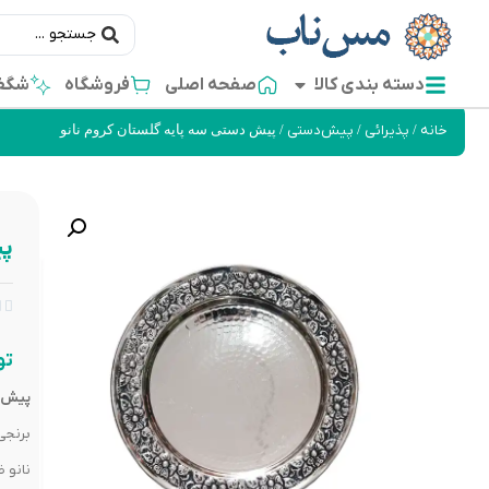
دسته بندی کالا
صفحه اصلی
فروشگاه
شگفت
خانه
/
پذیرائی
/
پیش‌دستی
/ پیش دستی سه پایه گلستان کروم نانو
پی


تو
پیش د
برنجی
نانو 