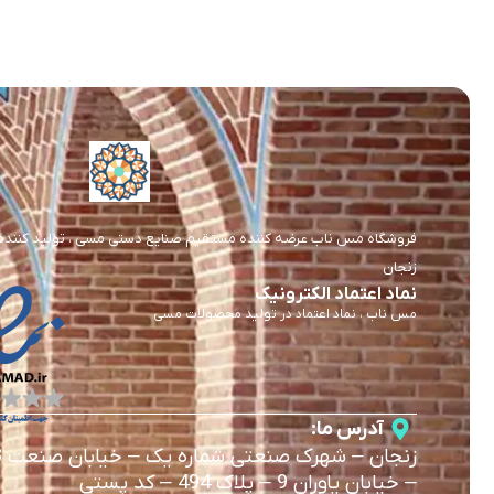
فروشگاه مس ناب عرضه کننده مستقیم صنایع دستی مسی ، تولید کننده و 
زنجان
نماد اعتماد الکترونیک
مس ناب ، نماد اعتماد در تولید محصولات مسی
آدرس ما:
زنجان
–
شهرک صنعتی شماره یک
–
خیابان صنعت 3
–
خیابان یاوران 9
–
پلاک 494 – کد پستی