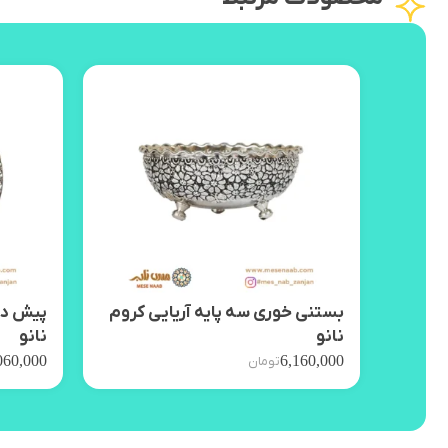
بستنی خوری سه پایه آریایی کروم
پیش دس
نانو
نانو
060,000
6,160,000
تومان