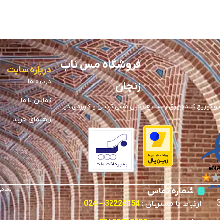
فروشگاه مس ناب
درباره سایت
درباره ما
زنجان
تماس با ما
توزیع کننده ورق و صنایع دستی مسی تزئینی و کاربردی در
راهنمای خرید
تمامی
شماره تماس
ارتباط با مشتریان :
32224154 – 024