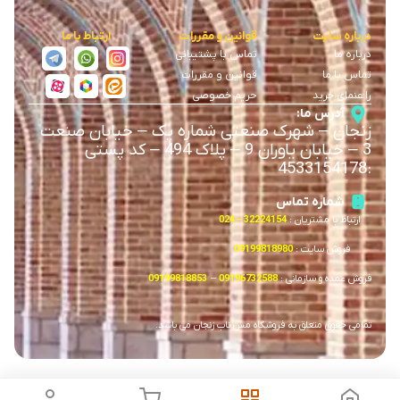
درباره سایت
قوانین و مقررات
ارتباط با ما
درباره ما
تماس با پشتیبانی
تماس با ما
قوانین و مقررات
راهنمای خرید
حریم خصوصی
آدرس ما:
زنجان
–
شهرک صنعتی شماره یک
–
خیابان صنعت
3
–
خیابان یاوران 9
–
پلاک 494 – کد پستی
4533154178
:
شماره تماس
ارتباط با مشتریان :
32224154 – 024
فروش سایت :
09199818980
فروش عمده و سازمانی :
09196732588
–
09199818853
تمامی حقوق متعلق به فروشگاه مس ناب زنجان می باشد.