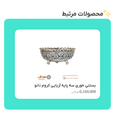
محصولات مرتبط
بستنی خوری سه پایه آریایی کروم نانو
پیش 
,000
6,160,000
تومان