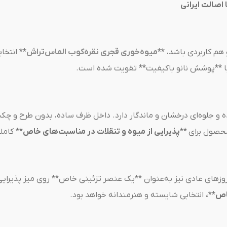
اصالت ایرانی
 هم کاربردی باشد،
**
میوه‌خوری قجری نقره‌کوب الماس‌تراش
**
انتخاب
با **پوشش نانو باکیفیت** تقویت شده است.
و جلوه‌ای درخشان و ماندگار دارد. داخل ظرف ساده، بدون طرح و چکش‌
حصول برای
**پذیرایی از میوه و تنقلات در مناسبت‌های خاص**
کاملا
ر روزهای عادی نیز به‌عنوان **یک عنصر تزئینی خاص** روی میز پذیرا
اص**،
انتخابی شایسته و هنرمندانه خواهد بود.