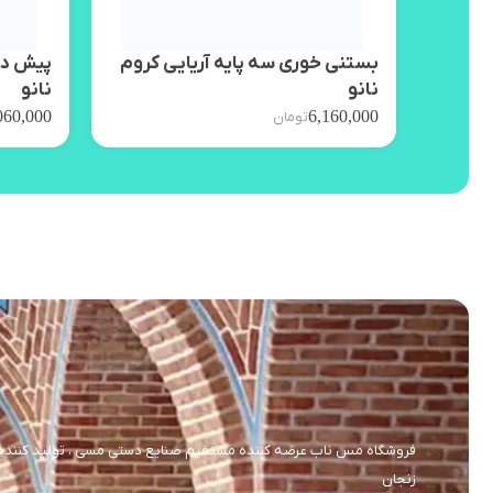
بستنی خوری سه پایه آریایی کروم
پیش دس
نانو
نانو
060,000
6,160,000
تومان
فروشگاه مس ناب عرضه کننده مستقیم صنایع دستی مسی ، تولید کننده و 
زنجان