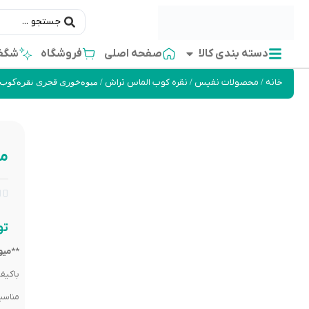
دسته بندی کالا
صفحه اصلی
فروشگاه
شگفت
خانه
/
محصولات نفیس
/
نقره کوب الماس تراش
/ میوه‌خوری قجری نقره‌کوب
می


تو
**
میو
باکیف
مناسب