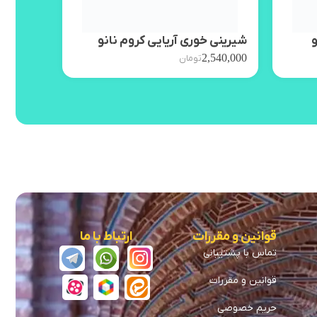
و
شیرینی خوری آریایی کروم نانو
آجیل خو
,650,000
2,540,000
تومان
قوانین و مقررات
ارتباط با ما
تماس با پشتیبانی
قوانین و مقررات
حریم خصوصی