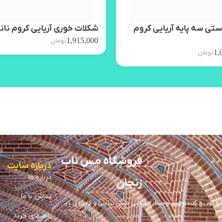
تی سه پایه آریایی کروم
شکلات خوری آریایی کروم نان
1,915,000
تومان
1,
تومان
فروشگاه مس ناب
درباره سایت
درباره ما
زنجان
تماس با ما
توزیع کننده ورق و صنایع دستی مسی تزئینی و کاربردی در
راهنمای خرید