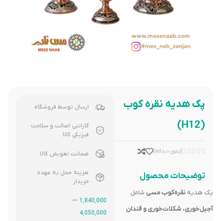
پک هدیه نقره کوب
ارسال توسط فروشگاه
(H12)
گارانتی اصالت و سلامت
فیزیکی کالا





(بدون دیدگاه)
ضمانت تعویض کالا
هزینه حمل به عهده
توضیحات محصول
خریدار
پک هدیه
نقره‌کوب مسی
شامل
–
1,840,000
آجیل‌خوری، شکلات‌خوری و قندان
4,050,000