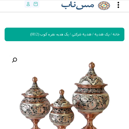
خانه
/
پک هدیه
/
هدیه شرکتی
/ پک هدیه نقره کوب (H12)