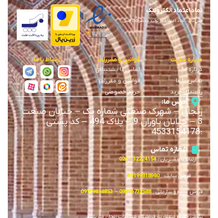
نماد اعتماد الکترونیک
مس ناب ، نماد اعتماد در تولید محصولات مسی
درباره سایت
قوانین و مقررات
ارتباط با ما
درباره ما
تماس با پشتیبانی
تماس با ما
قوانین و مقررات
راهنمای خرید
حریم خصوصی
آدرس ما:
زنجان
–
شهرک صنعتی شماره یک
–
خیابان صنعت
3
–
خیابان یاوران 9
–
پلاک 494 – کد پستی
4533154178
:
شماره تماس
ارتباط با مشتریان :
32224154 – 024
فروش سایت :
09199818980
فروش عمده و سازمانی :
09196732588
–
09199818853
تمامی حقوق متعلق به فروشگاه مس ناب زنجان می باشد.